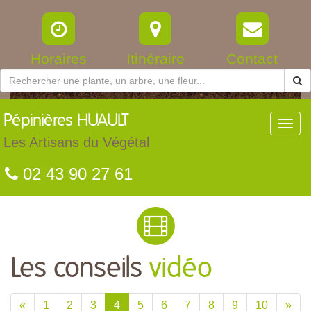
Horaires
Itinéraire
Contact
Pépinières
HUAULT
Toggl
navig
Les Artisans du Végétal
02 43 90 27 61
Les conseils
vidéo
«
1
2
3
4
5
6
7
8
9
10
»