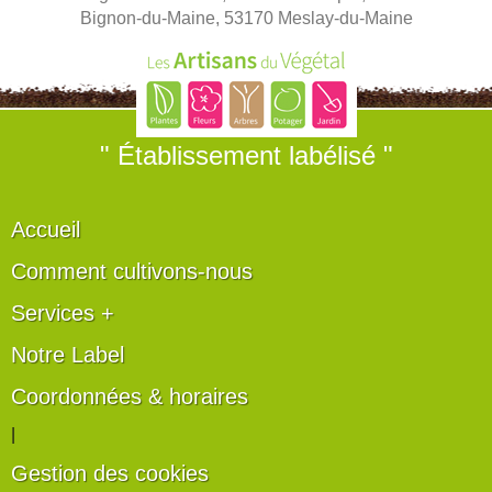
Bignon-du-Maine, 53170 Meslay-du-Maine
" Établissement labélisé "
Accueil
Comment cultivons-nous
Services +
Notre Label
Coordonnées & horaires
|
Gestion des cookies