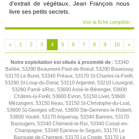
d'extrait de végétaux, Jean François nous
livre ses petits secrets.
Voir la fiche complète
«
1
2
3
4
5
6
7
8
9
10
»
Notre exploitation est située à proximité de :
53340
Ballée, 53290 Beaumont-Pied-de-Boeuf, 53290 Bouessay,
53170 Le Buret, 53340 Préaux, 53170 St-Charles-la-Forêt,
53290 St-Loup-du-Dorat, 53210 Argentré, 53210 Louvigné,
53260 Parné s/Roc, 53600 Assé-le-Bérenger, 53600
Châtres-la-Forêt, 53600 Evron, 53150 Livet, 53600
Mézangers, 53150 Neau, 53150 St-Christophe-du-Luat,
53600 St-Georges s/Erve, 53600 Ste-Gemmes-le-Robert,
53600 Voutré, 53170 Arquenay, 53340 Bannes, 53170
Bazougers, 53340 Chémeré-le-Roi, 53340 Cossé-en-
Champagne, 53340 Epineux-le-Seguin, 53170 La
Bazouge-de-Chemeré, 53170 La Cropte, 53170 Le