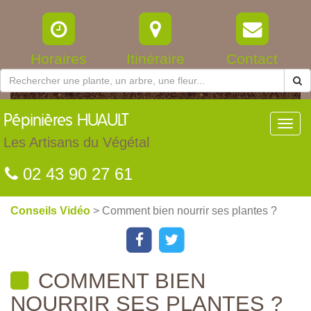
Horaires
Itinéraire
Contact
Pépinières
HUAULT
Toggl
navig
Les Artisans du Végétal
02 43 90 27 61
Conseils Vidéo
> Comment bien nourrir ses plantes ?
COMMENT BIEN
NOURRIR SES PLANTES ?