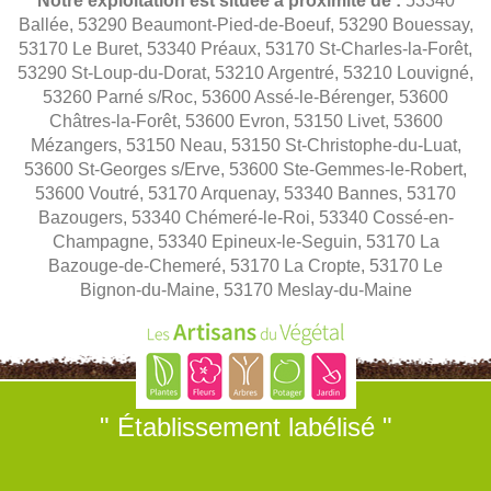
Notre exploitation est située à proximité de :
53340
Ballée, 53290 Beaumont-Pied-de-Boeuf, 53290 Bouessay,
53170 Le Buret, 53340 Préaux, 53170 St-Charles-la-Forêt,
53290 St-Loup-du-Dorat, 53210 Argentré, 53210 Louvigné,
53260 Parné s/Roc, 53600 Assé-le-Bérenger, 53600
Châtres-la-Forêt, 53600 Evron, 53150 Livet, 53600
Mézangers, 53150 Neau, 53150 St-Christophe-du-Luat,
53600 St-Georges s/Erve, 53600 Ste-Gemmes-le-Robert,
53600 Voutré, 53170 Arquenay, 53340 Bannes, 53170
Bazougers, 53340 Chémeré-le-Roi, 53340 Cossé-en-
Champagne, 53340 Epineux-le-Seguin, 53170 La
Bazouge-de-Chemeré, 53170 La Cropte, 53170 Le
Bignon-du-Maine, 53170 Meslay-du-Maine
" Établissement labélisé "