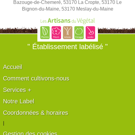
Bazouge-de-Chemeré, 53170 La Cropte, 53170 Le
Bignon-du-Maine, 53170 Meslay-du-Maine
" Établissement labélisé "
Accueil
Comment cultivons-nous
Services +
Notre Label
Coordonnées & horaires
|
Gestion des cookies