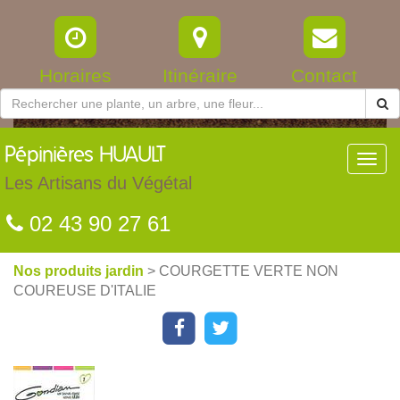
Horaires
Itinéraire
Contact
Pépinières
HUAULT
Toggl
navig
Les Artisans du Végétal
02 43 90 27 61
Nos produits jardin
> COURGETTE VERTE NON
COUREUSE D'ITALIE