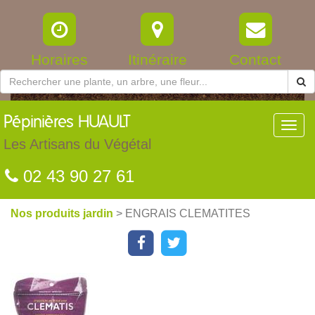
Horaires
Itinéraire
Contact
Pépinières
HUAULT
Toggl
navig
Les Artisans du Végétal
02 43 90 27 61
Nos produits jardin
> ENGRAIS CLEMATITES