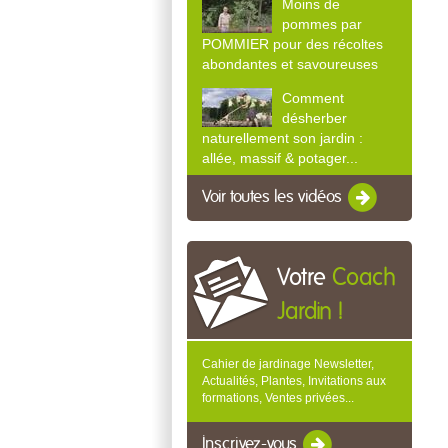
Moins de
pommes par
POMMIER pour des récoltes
abondantes et savoureuses
Comment
désherber
naturellement son jardin :
allée, massif & potager...
Voir toutes les vidéos
Votre
Coach
Jardin !
Cahier de jardinage Newsletter,
Actualités, Plantes, Invitations aux
formations, Ventes privées...
Inscrivez-vous