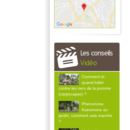
Les conseils
Vidéo
Comment et
quand lutter
contre les vers de la pomme
(carpocapse) ?
Phéromone,
Kairomone au
jardin, comment cela marche
?