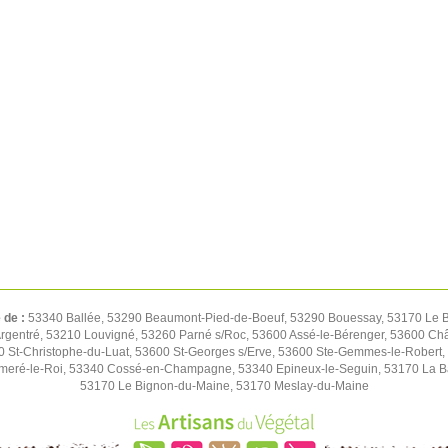
é de :
53340 Ballée, 53290 Beaumont-Pied-de-Boeuf, 53290 Bouessay, 53170 Le Bu
rgentré, 53210 Louvigné, 53260 Parné s/Roc, 53600 Assé-le-Bérenger, 53600 Chât
St-Christophe-du-Luat, 53600 St-Georges s/Erve, 53600 Ste-Gemmes-le-Robert,
meré-le-Roi, 53340 Cossé-en-Champagne, 53340 Epineux-le-Seguin, 53170 La B
53170 Le Bignon-du-Maine, 53170 Meslay-du-Maine