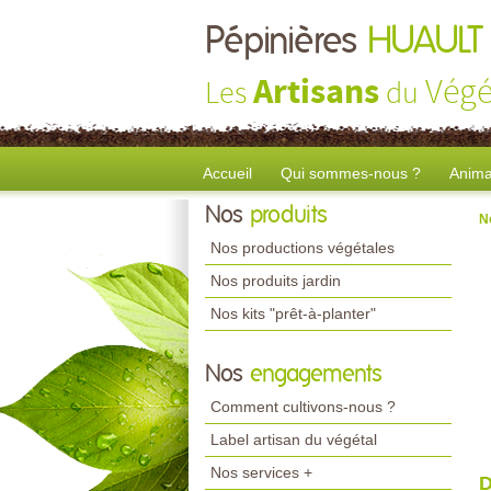
Pépinières
HUAULT
Artisans
Végé
Les
du
Accueil
Qui sommes-nous ?
Anima
Nos
produits
N
Nos productions végétales
Nos produits jardin
Nos kits "prêt-à-planter"
Nos
engagements
Comment cultivons-nous ?
Label artisan du végétal
Nos services +
D