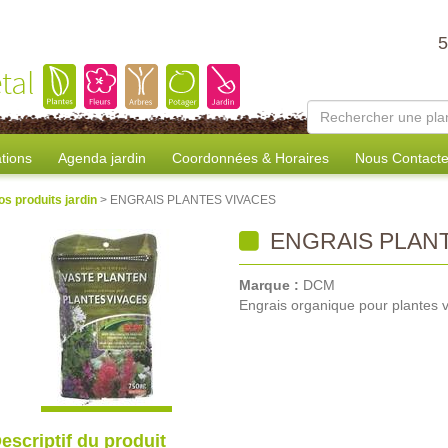
tal
tions
Agenda jardin
Coordonnées & Horaires
Nous Contacte
os produits jardin
> ENGRAIS PLANTES VIVACES
ENGRAIS PLANT
Marque :
DCM
Engrais organique pour plantes 
escriptif du produit