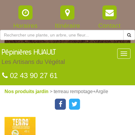
Horaires
Itinéraire
Contact
Pépinières
HUAULT
Toggl
navig
Les Artisans du Végétal
02 43 90 27 61
Nos produits jardin
> terreau rempotage+Argile