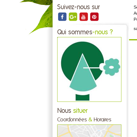
Suivez-nous sur
S
A
P
s
Qui sommes
-nous ?
Nous
situer
Coordonnées
&
Horaires