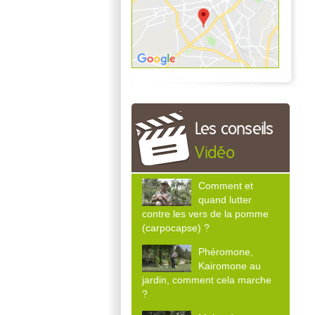
Les conseils
Vidéo
Comment et
quand lutter
contre les vers de la pomme
(carpocapse) ?
Phéromone,
Kairomone au
jardin, comment cela marche
?