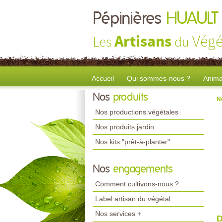
Pépinières
HUAULT
Artisans
Végé
Les
du
Accueil
Qui sommes-nous ?
Anima
Nos
produits
N
Nos productions végétales
Nos produits jardin
Nos kits "prêt-à-planter"
Nos
engagements
Comment cultivons-nous ?
Label artisan du végétal
Nos services +
D