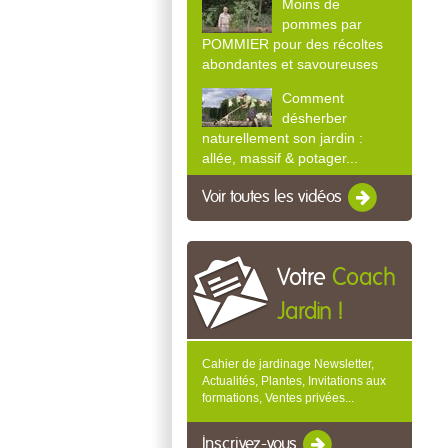
Moins de
pommes par
POMMIER pour des récoltes
abondantes et savoureuses
Comment
désherber
naturellement son jardin :
allée, massif & potager...
Voir toutes les vidéos
Votre
Coach
Jardin !
Cahier de jardinage Newsletter,
Actualités, Plantes, Invitations aux
formations, Ventes privées...
Inscrivez-vous