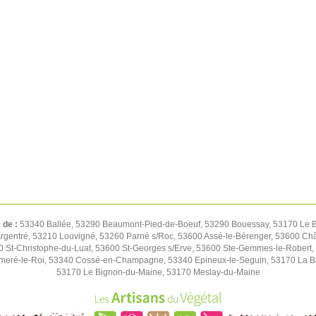
é de :
53340 Ballée, 53290 Beaumont-Pied-de-Boeuf, 53290 Bouessay, 53170 Le Bu
rgentré, 53210 Louvigné, 53260 Parné s/Roc, 53600 Assé-le-Bérenger, 53600 Chât
St-Christophe-du-Luat, 53600 St-Georges s/Erve, 53600 Ste-Gemmes-le-Robert,
meré-le-Roi, 53340 Cossé-en-Champagne, 53340 Epineux-le-Seguin, 53170 La B
53170 Le Bignon-du-Maine, 53170 Meslay-du-Maine