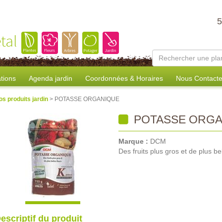
tal
tions
Agenda jardin
Coordonnées & Horaires
Nous Contacte
os produits jardin
> POTASSE ORGANIQUE
POTASSE ORGA
Marque :
DCM
Des fruits plus gros et de plus bel
escriptif du produit