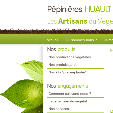
Pépinières
HUAULT
Artisans
Végé
Les
du
Accueil
Qui sommes-nous ?
Anima
Nos
produits
N
Nos productions végétales
Nos produits jardin
Nos kits "prêt-à-planter"
Nos
engagements
Comment cultivons-nous ?
Label artisan du végétal
Nos services +
D