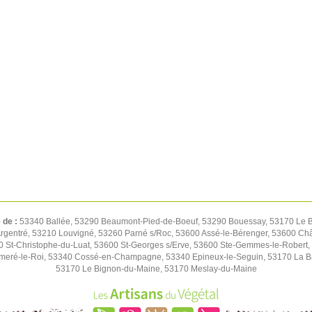
é de :
53340 Ballée, 53290 Beaumont-Pied-de-Boeuf, 53290 Bouessay, 53170 Le Bu
rgentré, 53210 Louvigné, 53260 Parné s/Roc, 53600 Assé-le-Bérenger, 53600 Chât
St-Christophe-du-Luat, 53600 St-Georges s/Erve, 53600 Ste-Gemmes-le-Robert,
meré-le-Roi, 53340 Cossé-en-Champagne, 53340 Epineux-le-Seguin, 53170 La B
53170 Le Bignon-du-Maine, 53170 Meslay-du-Maine