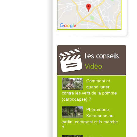
Les conseils
Vidéo
Comment et
quand lutter
contre les vers de la pomme
(carpocapse) ?
Phéromone,
Kairomone au
jardin, comment cela marche
?