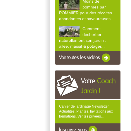
Moins de
pommes par
POMMIER pour des récoltes
abondantes et savoureuses
Comment
désherber
naturellement son jardin :
allée, massif & potager...
Voir toutes les vidéos
Votre
Coach
Jardin !
Cahier de jardinage Newsletter,
Actualités, Plantes, Invitations aux
formations, Ventes privées...
Inscrivez-vous