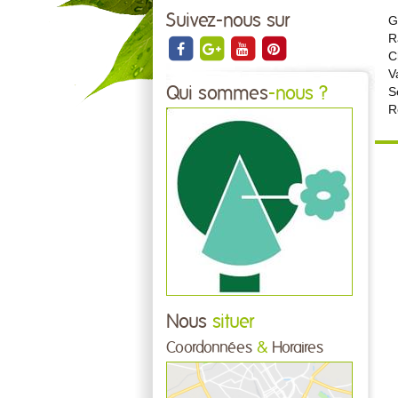
Suivez-nous sur
G
R
C
V
Qui sommes
-nous ?
S
R
Nous
situer
Coordonnées
&
Horaires