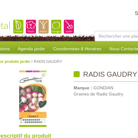
tal
tions
Agenda jardin
Coordonnées & Horaires
Nous Contacte
os produits jardin
> RADIS GAUDRY
RADIS GAUDRY
Marque :
GONDIAN
Graines de Radis Gaudry
escriptif du produit