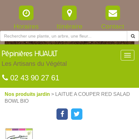
Horaires
Itinéraire
Contact
Pépinières
HUAULT
Toggl
navig
Les Artisans du Végétal
02 43 90 27 61
Nos produits jardin
> LAITUE A COUPER RED SALAD
BOWL BIO