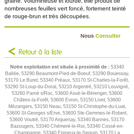
graine. Volumineuse et lourde, elle produit de
nombreuses feuilles vert foncé, fortement teinté
de rouge-brun et très découpées.
Nous
Consulter
Retour à la liste
Notre exploitation est située à proximité de :
53340
Ballée, 53290 Beaumont-Pied-de-Boeuf, 53290 Bouessay,
53170 Le Buret, 53340 Préaux, 53170 St-Charles-la-Forêt,
53290 St-Loup-du-Dorat, 53210 Argentré, 53210 Louvigné,
53260 Parné s/Roc, 53600 Assé-le-Bérenger, 53600
Châtres-la-Forêt, 53600 Evron, 53150 Livet, 53600
Mézangers, 53150 Neau, 53150 St-Christophe-du-Luat,
53600 St-Georges s/Erve, 53600 Ste-Gemmes-le-Robert,
53600 Voutré, 53170 Arquenay, 53340 Bannes, 53170
Bazougers, 53340 Chémeré-le-Roi, 53340 Cossé-en-
Champagne, 53340 Epineux-le-Seguin, 53170 La