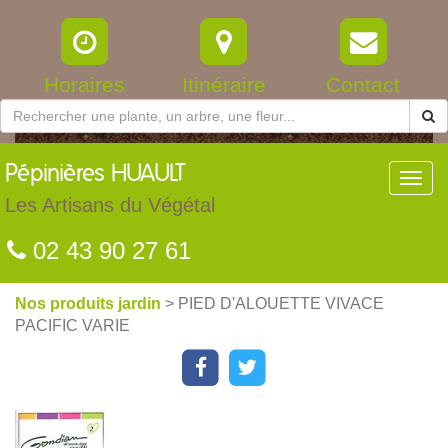
Horaires
Itinéraire
Contact
Pépinières
HUAULT
Toggl
navig
Les Artisans du Végétal
02 43 90 27 61
Nos produits jardin
> PIED D'ALOUETTE VIVACE
PACIFIC VARIE