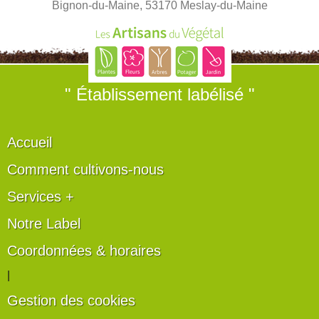
Bignon-du-Maine, 53170 Meslay-du-Maine
" Établissement labélisé "
Accueil
Comment cultivons-nous
Services +
Notre Label
Coordonnées & horaires
|
Gestion des cookies