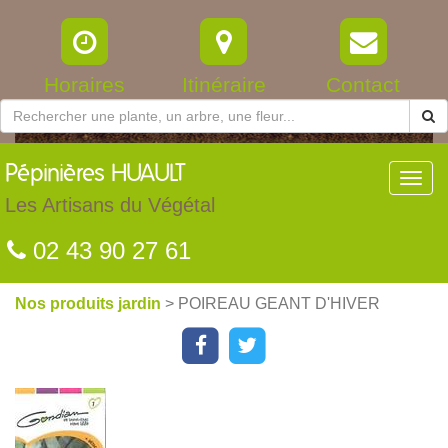
Horaires
Itinéraire
Contact
Pépinières
HUAULT
Toggl
navig
Les Artisans du Végétal
02 43 90 27 61
Nos produits jardin
> POIREAU GEANT D'HIVER