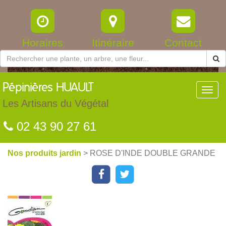
Horaires
Itinéraire
Contact
Pépinières
HUAULT
Toggl
navig
Les Artisans du Végétal
02 43 90 27 61
Nos produits jardin
> ROSE D'INDE DOUBLE GRANDE