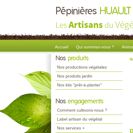
Pépinières
HUAULT
Artisans
Végé
Les
du
Accueil
Qui sommes-nous ?
Anima
Nos
produits
N
Nos productions végétales
Nos produits jardin
Nos kits "prêt-à-planter"
Nos
engagements
Comment cultivons-nous ?
Label artisan du végétal
Nos services +
D