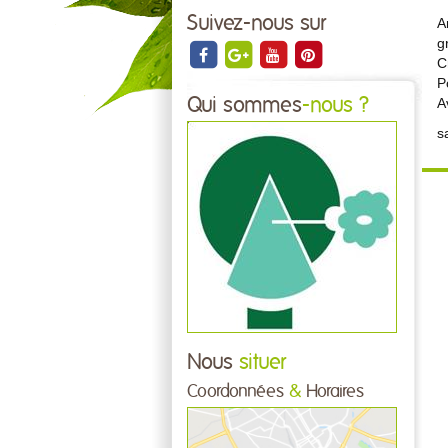
Suivez-nous sur
A
g
C
P
Qui sommes
-nous ?
A
s
Nous
situer
Coordonnées
&
Horaires