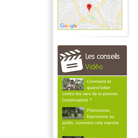
Les conseils
Vidéo
Comment et
quand lutter
contre les vers de la pomme
(carpocapse) ?
Phéromone,
Kairomone au
jardin, comment cela marche
?