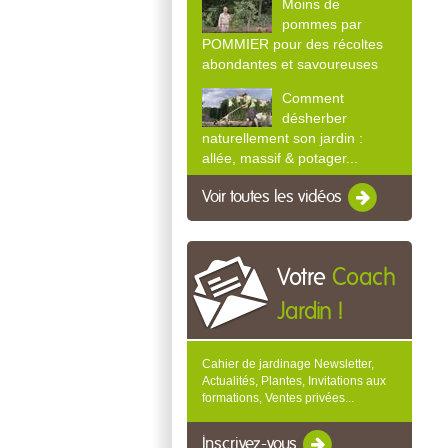
Moins de
pommes par
POMMIER pour des récoltes
abondantes et savoureuses
Comment
désherber
naturellement son jardin :
allée, massif & potager...
Voir toutes les vidéos
Votre
Coach
Jardin !
Cahier de jardinage Newsletter,
Actualités, Plantes, Invitations aux
formations, Ventes privées...
Inscrivez-vous