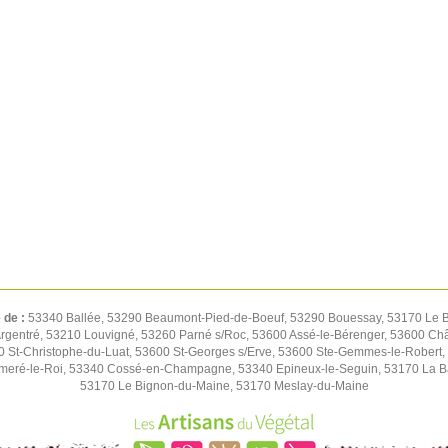
é de :
53340 Ballée, 53290 Beaumont-Pied-de-Boeuf, 53290 Bouessay, 53170 Le Bu
rgentré, 53210 Louvigné, 53260 Parné s/Roc, 53600 Assé-le-Bérenger, 53600 Chât
St-Christophe-du-Luat, 53600 St-Georges s/Erve, 53600 Ste-Gemmes-le-Robert,
meré-le-Roi, 53340 Cossé-en-Champagne, 53340 Epineux-le-Seguin, 53170 La B
53170 Le Bignon-du-Maine, 53170 Meslay-du-Maine