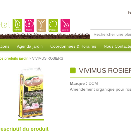
tal
tions
Agenda jardin
Coordonnées & Horaires
Nous Contacte
os produits jardin
> VIVIMUS ROSIERS
VIVIMUS ROSIE
Marque :
DCM
Amendement organique pour ros
escriptif du produit