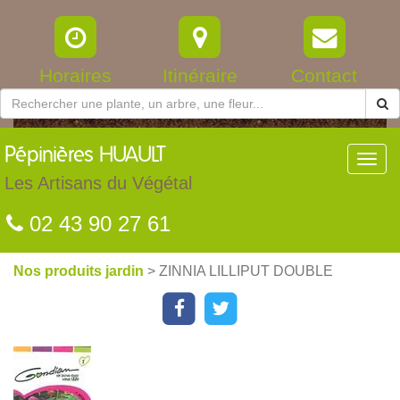
Horaires
Itinéraire
Contact
Pépinières
HUAULT
Toggl
navig
Les Artisans du Végétal
02 43 90 27 61
Nos produits jardin
> ZINNIA LILLIPUT DOUBLE